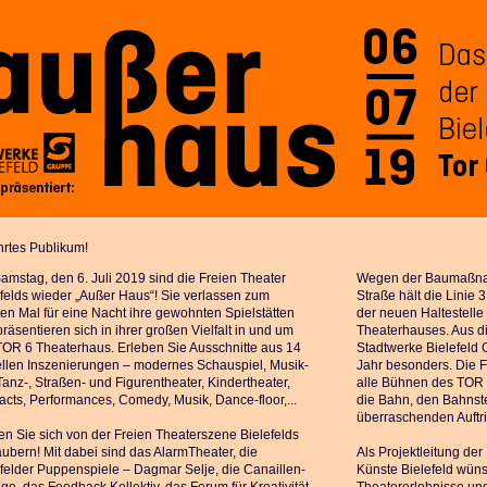
hrtes Publikum!
mstag, den 6. Juli 2019 sind die Freien Theater
Wegen der Baumaßnah
efelds wieder „Außer Haus“! Sie verlassen zum
Straße hält die Linie
en Mal für eine Nacht ihre gewohnten Spielstätten
der neuen Haltestelle
räsentieren sich in ihrer großen Vielfalt in und um
Theaterhauses. Aus di
TOR 6 Theaterhaus. Erleben Sie Ausschnitte aus 14
Stadtwerke Bielefeld
ellen Inszenierungen – modernes Schauspiel, Musik-
Jahr besonders. Die F
anz-, Straßen- und Figurentheater, Kindertheater,
alle Bühnen des TOR 
cts, Performances, Comedy, Musik, Dance-floor,...
die Bahn, den Bahnst
überraschenden Auftri
en Sie sich von der Freien Theaterszene Bielefelds
ubern! Mit dabei sind das AlarmTheater, die
Als Projektleitung der 
efelder Puppenspiele – Dagmar Selje, die Canaillen-
Künste Bielefeld wün