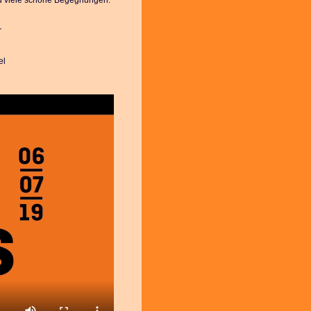
d viele schöne Begegnungen.
r
el