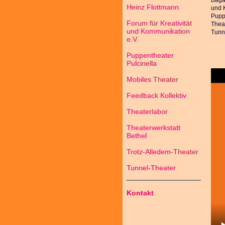
Bagag
Heinz Flottmann
und 
Puppe
Forum für Kreativität
Theat
und Kommunikation
Tunn
e.V.
Puppentheater
Pulcinella
Mobiles Theater
Feedback Kollektiv
Theaterlabor
Theaterwerkstatt
Bethel
Trotz-Alledem-Theater
Tunnel-Theater
Kontakt