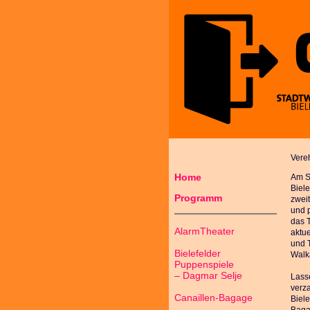
Vere
Home
Am Sa
Biel
Programm
zweit
und p
das 
AlarmTheater
aktu
und T
Bielefelder
Walka
Puppenspiele
– Dagmar Selje
Lass
verza
Canaillen-Bagage
Biel