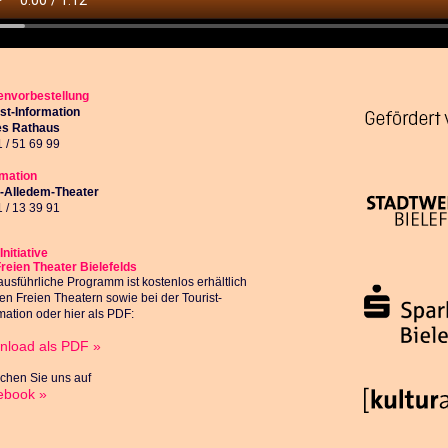
envorbestellung
ist-Information
s Rathaus
 / 51 69 99
rmation
z-Alledem-Theater
 / 13 39 91
Initiative
Freien Theater Bielefelds
usführliche Programm ist kostenlos erhältlich
en Freien Theatern sowie bei der Tourist-
mation
oder hier als PDF:
nload als PDF »
chen Sie uns auf
ebook »