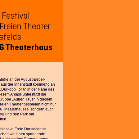
me an der August-Bebel-
 3 aus der Innenstadt kommend an
 „Dürkopp Tor 6“ in der Nähe des
esem Anlass unterstützt die
 Gruppe „Außer Haus“ in diesem
reien Theater bespielen nicht nur
6 Theaterhauses, sondern auch
eig und den Park mit
tten.
Initiative Freie Darstellende
schen wir Ihnen spannende