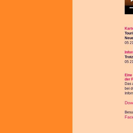
Kart
Tour
Neue
05 21
Info
Trot
05 21
Eine 
der 
Das a
bei d
Infor
Dow
Besu
Fac