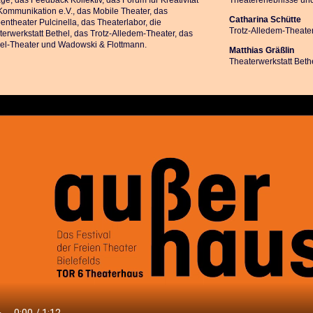
e, das Feedback Kollektiv, das Forum für Kreativität
Theatererlebnisse un
Kommunikation e.V., das Mobile Theater, das
Catharina Schütte
ntheater Pulcinella, das Theaterlabor, die
Trotz-Alledem-Theate
erwerkstatt Bethel, das Trotz-Alledem-Theater, das
el-Theater und Wadowski & Flottmann.
Matthias Gräßlin
Theaterwerkstatt Beth